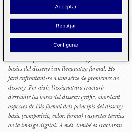
Acceptar
Disseny gràfic
HTML i CSS
Rebutjar
L’estudiant treballarà bàsicament la capacitat
Presentació
per crear i dissenyar els elements gràfics i
Configurar
visuals d’un producte o aplicació multimèdia,
utilitzant procediments creatius, fonaments
bàsics del disseny i un llenguatge formal. Ho
farà enfrontant-se a una sèrie de problemes de
disseny. Per això, l’assignatura tractarà
d’establir les bases del disseny gràfic, abordant
aspectes de l’ús formal dels principis del disseny
bàsic (composició, color, forma) i aspectes tècnics
de la imatge digital. A més, també es tractaran