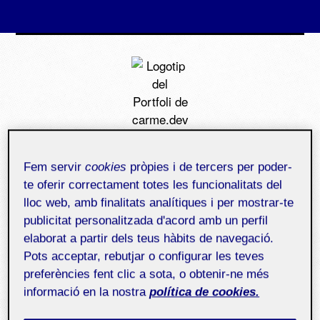
Vés
al
contingut
carme.dev
Fem servir
cookies
pròpies i de tercers per poder-
Menú
te oferir correctament totes les funcionalitats del
Espai personal
lloc web, amb finalitats analítiques i per mostrar-te
publicitat personalitzada d'acord amb un perfil
Projectes
elaborat a partir dels teus hàbits de navegació.
Pots acceptar, rebutjar o configurar les teves
Disseny gràfic
amplia
Grau en Multimèdia
el
menú
preferències fent clic a sota, o obtenir-ne més
fill
informació en la nostra
política de cookies.
amplia
Assignatures
el
menú
fill
Públic